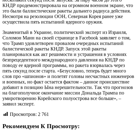
КНДР продемонстрировала на огромном военном экране, что
это были баллистические ракеты дальнего радиуса действия.
Несмотря на резолюции ООН, Северная Корея ранее уже
осуществила пять испытаний ядерного оружия.
Знаменитый в Украине, политический эксперт из Израиля,
Соломон Манн на своей странице в Facebook заявляет о том,
что Трамп удовлетворен провалом очередных испытаний
балистической ракеты КНДР. Запуск этой ракеты
планировался как акт решимости и устрашения в условиях
безпрецедентного международного давления на КНДР по
поводу ее ядерной программы, но ракета взорвалась через
пять секунд после старта. «Безусловно, теперь будет много
слов про «шпионов» и полетят головы несчастных инженеров
и военных, но факт остается фактом – данное происшествие
добавит в позицию Ына нерешительности. Так что прогнозов
на благополучное окончание миссии Дональда Трампа по
умиротворению Корейского полуострова все больше», –
заявил эксперт.
Просмотров:
2 761
Рекомендуем К Просмотру: